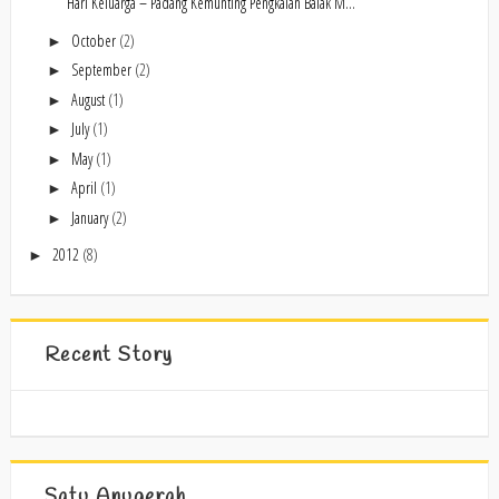
Hari Keluarga – Padang Kemunting Pengkalan Balak M...
October
(2)
►
September
(2)
►
August
(1)
►
July
(1)
►
May
(1)
►
April
(1)
►
January
(2)
►
2012
(8)
►
Recent Story
Satu Anugerah