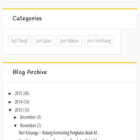
Categories
Aqil Thaqif
Jom Jalan
Jom Makan
Jom Sembang
Blog Archive
2015
(68)
►
2014
(54)
►
2013
(16)
▼
December
(4)
►
November
(2)
▼
Hari Keluarga – Padang Kemunting Pengkalan Balak M...