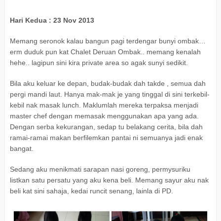
Hari Kedua : 23 Nov 2013
Memang seronok kalau bangun pagi terdengar bunyi ombak…
erm duduk pun kat Chalet Deruan Ombak.. memang kenalah
hehe.. lagipun sini kira private area so agak sunyi sedikit.
Bila aku keluar ke depan, budak-budak dah takde , semua dah
pergi mandi laut. Hanya mak-mak je yang tinggal di sini terkebil-
kebil nak masak lunch. Maklumlah mereka terpaksa menjadi
master chef dengan memasak menggunakan apa yang ada.
Dengan serba kekurangan, sedap tu belakang cerita, bila dah
ramai-ramai makan berfilemkan pantai ni semuanya jadi enak
bangat.
Sedang aku menikmati sarapan nasi goreng, permysuriku
listkan satu persatu yang aku kena beli. Memang sayur aku nak
beli kat sini sahaja, kedai runcit senang, lainla di PD.