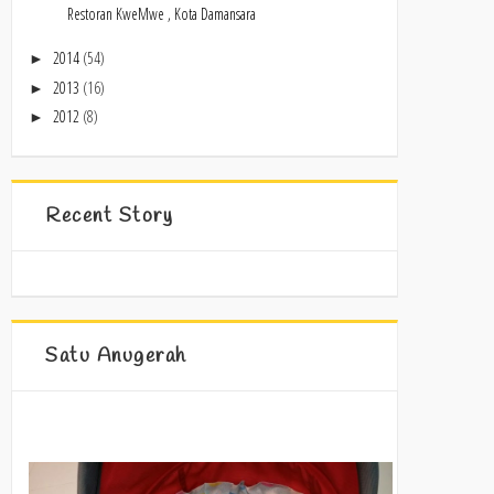
Restoran KweMwe , Kota Damansara
2014
(54)
►
2013
(16)
►
2012
(8)
►
Recent Story
Satu Anugerah