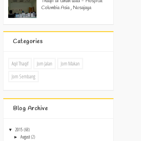
Thaqif di tahan wad - Hospital
Columbia Asia , Nusajaya
Categories
Aqil Thaqif
Jom Jalan
Jom Makan
Jom Sembang
Blog Archive
2015
(68)
▼
August
(2)
►