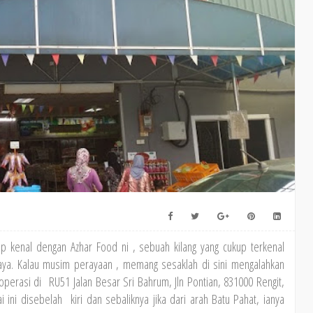
 kenal dengan Azhar Food ni , sebuah kilang yang cukup terkenal
raya. Kalau musim perayaan , memang sesaklah di sini mengalahkan
perasi di RU51 Jalan Besar Sri Bahrum, Jln Pontian, 831000 Rengit,
i ini disebelah kiri dan sebaliknya jika dari arah Batu Pahat, ianya