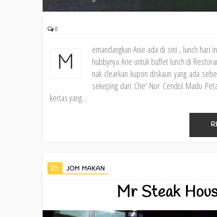
0
emandangkan Anie ada di sini , lunch hari i
M
hubbynya Arie untuk buffet lunch di Restor
nak clearkan kupon diskaun yang ada sebel
sekeping dari Che' Nor Cendol Madu Peta
kertas yang...
R
JOM MAKAN
Mr Steak Hous