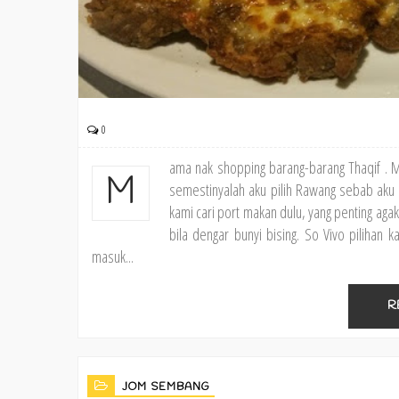
0
ama nak shopping barang-barang Thaqif . 
M
semestinyalah aku pilih Rawang sebab aku a
kami cari port makan dulu, yang penting agak 
bila dengar bunyi bising. So Vivo pilihan
masuk...
R
JOM SEMBANG