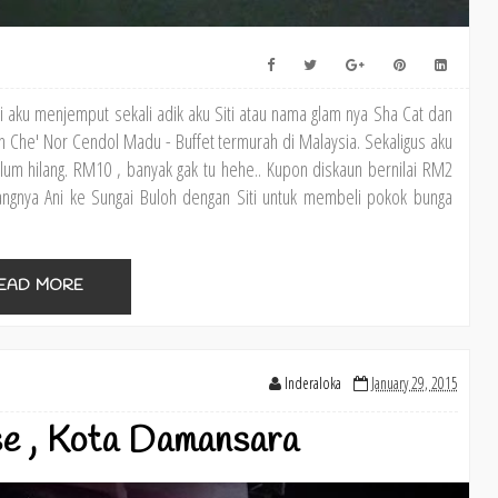
ni aku menjemput sekali adik aku Siti atau nama glam nya Sha Cat dan
an Che' Nor Cendol Madu - Buffet termurah di Malaysia. Sekaligus aku
um hilang. RM10 , banyak gak tu hehe.. Kupon diskaun bernilai RM2
ngnya Ani ke Sungai Buloh dengan Siti untuk membeli pokok bunga
EAD MORE
Inderaloka
January 29, 2015
e , Kota Damansara