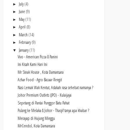
July
(4)
►
June
(9)
►
May
(11)
►
April
(8)
►
March
(14)
►
February
(9)
►
January
(11)
▼
Vivo - American Pizza & Panini
Ini Kisah Kami Hari Ini
Mr Steak House , Kota Damansara
Azhar Food - Agro Bazaar Rengit
Nasi Lemak Wak Kentut, Adakah rasa sehebat namanya ?
Johor Premium Outlets (JPO) - Kulaijaya
Sepetang di Pantai Punggor Batu Pahat
Pulang ke Melaka & Johor - Thaqif tanya apa khabar ?
Merayap di Hujung Minggu
MrCendol, Kota Damansara