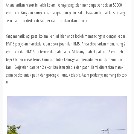
Antara tarikan resort ini ialah kolam ikannya yang telah menempatkan sekitar 50000
ekor ikan. Yang aku nampak ikan talapia dan patin. Kalau bawa anak-anak ke sini sangat
sesuailah beli dedak di kaunter dan beri ikan-ikan ni makan.
Yang menarik lagi pasal kolam ikan ini ialah anda boleh memancingnya dengan kadar
RM15 perjoran manakala kadar sewa joran ilah RM5. Anda dibenarkan memancing 2
ekor ikan dan RM15 ini termasuk upah masak. Maknanya dah dapat ikan 2 ekor leh
bagi kitchen masak terus. Kami pun tidak ketinggalan mencubanya untuk menu lunch
kami. Berjayalah daratkan 2 ekor ikan iaitu talapia dan patin. Kami disarankan masak
asam pedas untuk patin dan goreng cili untuk talapia. Asam pedasnya memang tip top
!!