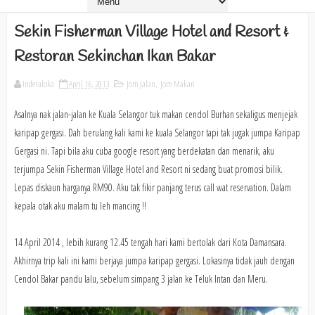
Sekin Fisherman Village Hotel and Resort &
Restoran Sekinchan Ikan Bakar
Inderaloka
April 16, 2013
Jom Jalan
,
Jom Makan
Asalnya nak jalan-jalan ke Kuala Selangor tuk makan cendol Burhan sekaligus menjejak
karipap gergasi. Dah berulang kali kami ke kuala Selangor tapi tak jugak jumpa Karipap
Gergasi ni. Tapi bila aku cuba google resort yang berdekatan dan menarik, aku
terjumpa Sekin Fisherman Village Hotel and Resort ni sedang buat promosi bilik.
Lepas diskaun harganya RM90. Aku tak fikir panjang terus call wat reservation. Dalam
kepala otak aku malam tu leh mancing !!
14 April 2014 , lebih kurang 12.45 tengah hari kami bertolak dari Kota Damansara.
Akhirnya trip kali ini kami berjaya jumpa karipap gergasi. Lokasinya tidak jauh dengan
Cendol Bakar pandu lalu, sebelum simpang 3 jalan ke Teluk Intan dan Meru.