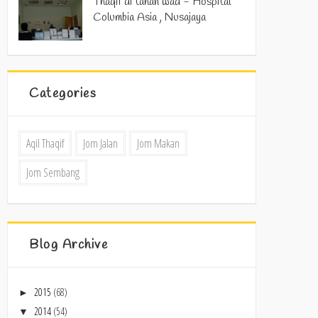
Thaqif di tahan wad - Hospital
Columbia Asia , Nusajaya
Categories
Aqil Thaqif
Jom Jalan
Jom Makan
Jom Sembang
Blog Archive
2015
(68)
►
2014
(54)
▼