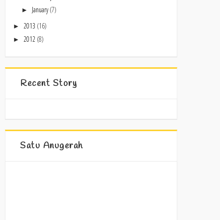
January
(7)
►
2013
(16)
►
2012
(8)
►
Recent Story
Satu Anugerah