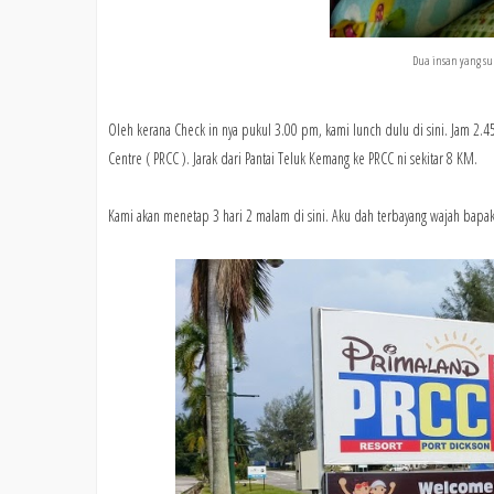
Dua insan yang 
Oleh kerana Check in nya pukul 3.00 pm, kami lunch dulu di sini. Jam 2.4
Centre ( PRCC ). Jarak dari Pantai Teluk Kemang ke PRCC ni sekitar 8 KM.
Kami akan menetap 3 hari 2 malam di sini. Aku dah terbayang wajah ba