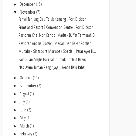
December
(15)
►
November
(7)
▼
Pantai Tanjung Biru Teluk Kemang , Port Dickson
Primaland Resort & Convention Centre , Port Dickson
Restoran Che' Nor Cendol Madu - Buffet Termurah Di...
Restoren Aroma Classic , Medan Ikan Bakar Pontian
Murtabak Singapura Murtabak Special , Pasar Ayer H...
Sambutan Majlis Hari Lahir untuk Uncle & Haziq
Nasi Ayam Taman Rengit Jaya , Rengit Batu Pahat
October
(15)
►
September
(2)
►
August
(1)
►
July
(1)
►
June
(2)
►
May
(1)
►
March
(1)
►
February
(2)
►