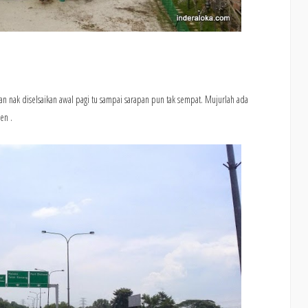
san nak diselsaikan awal pagi tu sampai sarapan pun tak sempat. Mujurlah ada
en .