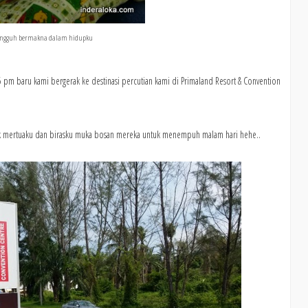
sungguh bermakna dalam hidupku
5 pm baru kami bergerak ke destinasi percutian kami di Primaland Resort & Convention
pak mertuaku dan birasku muka bosan mereka untuk menempuh malam hari hehe..